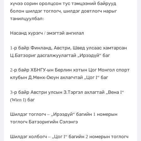
хүчээ сорин оролцсон тус тэмцээний байрууд
болон шилдэг тоглогч, шилдэг довтлогч нарыг
танилцуулбал:
Насанд хүрэгч / эмэгтэй ангилал
1-р байр Финланд, Австри, Швед улсаас хамтарсан
Ц.Батзориг дасгалжуулагтай „Ирээдүй“ баг
2-р байр ХБНГУ-ын Берлин хотын Цог Монгол спорт
клубын Д.Мөнх-Оюун ахлагчтай „Цог I“ баг
3-р байр Австри улсын З.Тэргэл ахлагтай „Вена I“
(Wien I) баг
Шилдэг тоглогч – „Ирээдүй“ багийн 1 номерын
тоглогч Батзоригийн Сэлэнгэ
Шилдэг холбогч – „Цог I“ багийн 2 номерын тоглогч