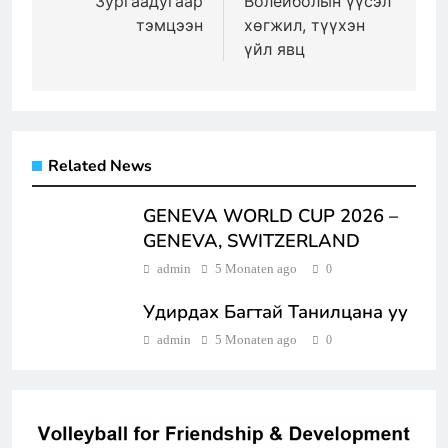
Зургаадугаар
Волейболын үүсэл
тэмцээн
хөгжил, түүхэн
үйл явц
Related News
GENEVA WORLD CUP 2026 –
GENEVA, SWITZERLAND
admin
5 Monaten ago
0
Удирдах Багтай Танилцана уу
admin
5 Monaten ago
0