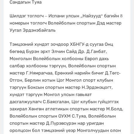
Сандагын Туяа
Шилдэг тоглогч – Испани улсын „Найзууд“ багийн 8
номерын тоглогч Волейболын спортын Дэд мастер
Уугал Эрдэнэбайгаль
Тэмцээний хүндэт зочдоор ХБНГУ-д суугаа Онц
бөгөөд Бүрэн эрхт Элчин Сайд Др. Д.Ганбат,
Монголын Волейболын холбооны Европ дахь
салбар холбооны тэргүүн, Волейболын спортын
мастер Г.Нямрагчаа, Ерөнхий нарийн бичиг Д.Төгс-
Отгон, Берлин хотын Цог Монгол спорт клубын
тэргүүн Боксын спортын мастер Н.Эрдэнэцогт,
хүндэт тэргүүн Монгол улсын гавьяат
дасгалжуулагч С.Баясгалан, Цог клубын гүйцэтгэх
захирал Хөнгөн атлетикын спортын мастер М.Болд,
Волейболын спортын ОУХМ С.Туяа, Волейболын
спортын мастер Д.Пүрэвсүрэн нар уригдан
оролцсон бол тэмцээний үеэр Монголчуудын олон