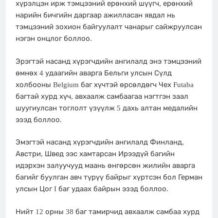
хүрэлцэн ирж тэмцээний ерөнхий шүүгч, ерөнхий
нарийн бичгийн даргаар ажилласан явдал нь
тэмцээний зохион байгуулалт чанарыг сайжруулсан
нэгэн онцлог боллоо.
Эрэгтэй насанд хүрэгчдийн ангилалд энэ тэмцээний
өмнөх 4 удаагийн аварга Бельги улсын Сүлд
холбооны Belgium баг хүчтэй өрсөлдөгч Чех Futaba
багтай хурд хүч, авхаалж самбаагаа нэгтгэн заал
шуугиулсан тоглолт үзүүлж 5 дахь алтан медалийн
эзэд боллоо.
Эмэгтэй насанд хүрэгчдийн ангилалд Финланд,
Австри, Швед ээс хамтарсан Ирээдүй багийн
идэрхэн залуучууд маань өнгөрсөн жилийн аварга
багийг буулган авч түрүү байрыг хүртсэн бол Герман
улсын Цог I баг удаах байрын эзэд боллоо.
Нийт 12 орны 38 баг тамирчид авхаалж самбаа хурд