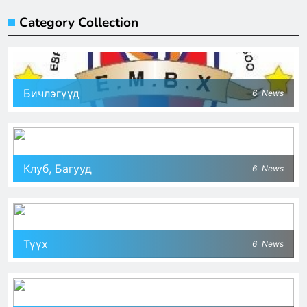
Category Collection
Бичлэгүүд
6
News
Клуб, Багууд
6
News
Түүх
6
News