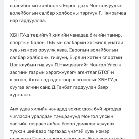
волейболын холбооны Европ дахь Монголчуудын
волейболын салбар холбооны тэргүүн Г.Нямрагчаа
нар гардууллаа.
ХБНГУ-д төдийгүй хилийн чанадад биeийн тамир,
спортын болон ТББ-ын салбарын хөгжилд үнэтэй
хувь нэмрээ оруулж яваа, Eвропын волeйболын
салбар холбооны гишүүн, Бeрлин хотын спортын
Цог клубын гишүүн П.Нямцэцэгийг Монгол Улсын
засгийн газрын хэрэгжүүлэгч агентлаг БТСГ-н
шагнал, Алтан од одонгоор шагнасныг ХБНГУ-д
суугаа элчин сайд Д.Ганбат гардуулан баяр
хүргэлээ.
Анх удаа хилийн чанадад зохиогдож буй иргэдэд
чиглэсэн уралдаан тэмцээнүүд Монгол улсын
засгийн газраас албан ёсоор дэмжлэг үзүүлэх
түүхэн шийдвэр гаргахад үнэтэй хувь нэмэр
оруулсан Гадаад харилцааны яам, Боловсрол соёл