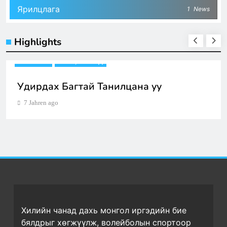
Ярилцлага
1
News
Highlights
BUSINESS
КЛУБ, БАГУУД
Европын Монголчуудын Волейболын
Холбооны бүх гишүүд, баг, тамирчдын
ээлжит чуулган
7 Jahren ago
Хилийн чанад дахь монгол иргэдийн бие
бялдрыг хөгжүүлж, волейболын спортоор