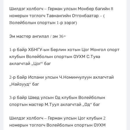
Шилдэг холбогч – Герман улсын Монбер багийн 8
номерын тоглогч Тавнангийн Отгонбаатар – (
Bолейболын спортын 1-р зэрэг)
Эм мастер ангилал / эм 36+
1-р байр ХБНГУ-ын Берлин хотын Цог Монгол спорт
клубын Волейболын спортын ОУХМ С.Туяа
ахлагчтай „Цог“ баг
2-р байр Испани улсын Ч.Номинчулуун ахлагчтай
„Найзууд“ баг
3-р байр Швед улсын Од клубын Волейболын
спортын мастер М.Туул ахлагчтай „Од“ баг
Шилдэг холбогч – Герман улсын Цог клубын 2
номерын тоглогч Волейболын спортын ОУХМ