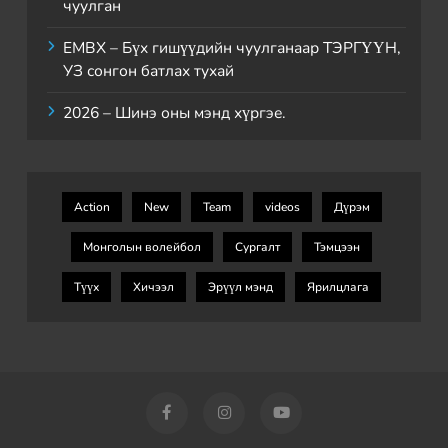
чуулган
ЕМВХ – Бүх гишүүдийн чуулганаар ТЭРГҮҮН,
УЗ сонгон батлах тухай
2026 – Шинэ оны мэнд хүргэе.
Action
New
Team
videos
Дүрэм
Монголын волейбол
Сургалт
Тэмцээн
Түүх
Хичээл
Эрүүл мэнд
Ярилцлага