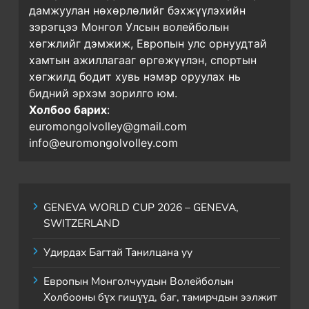
дамжуулан нөхөрлөлийг бэхжүүлэхийн
зэрэгцээ Монгол Улсын волейболын
хөгжлийг дэмжиж, Европын улс орнуудтай
хамтын ажиллагааг өргөжүүлэн, спортын
хөгжилд бодит хувь нэмэр оруулах нь
бидний эрхэм зорилго юм.
Холбоо барих
:
euromongolvolley@gmail.com
info@euromongolvolley.com
GENEVA WORLD CUP 2026 – GENEVA,
SWITZERLAND
Удирдах Багтай Танилцана уу
Европын Монголчуудын Волейболын
Холбооны бүх гишүүд, баг, тамирчдын ээлжит