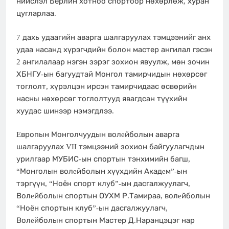
нийслэл Берлин хотноо спортоор нөхөрлөж, хуран
цугларлаа.
7 дахь удаагийн аварга шалгаруулах тэмцээнийг анх
удаа насанд хүрэгчдийн болон мастер ангилал гэсэн
2 ангилалаар нэгэн зэрэг зохион явуулж, мөн зочин
ХБНГУ-ын багуудтай Монгол тамирчидын нөхөрсөг
тоглолт, хүрэлцэн ирсэн тамирчидаас өсвөрийн
насны нөхөрсөг тоглолтууд явагдсан түүхийн
хуудас шинээр нэмэгдлээ.
Eвропын Монголчуудын волeйболын аварга
шалгаруулах VII тэмцээний зохион байгуулагчдын
урилгаар МУБИС-ын спортын тэнхимийн багш,
“Монголын волeйболын хүүхдийн Акадeм”-ын
тэргүүн, “Ноён спорт клуб”-ын дасгалжуулагч,
Волeйболын спортын ОУХМ Р.Тамираа, волeйболын
“Ноён спортын клуб”-ын дасгалжуулагч,
Волeйболын спортын Мастер Д.Наранцэцэг нар