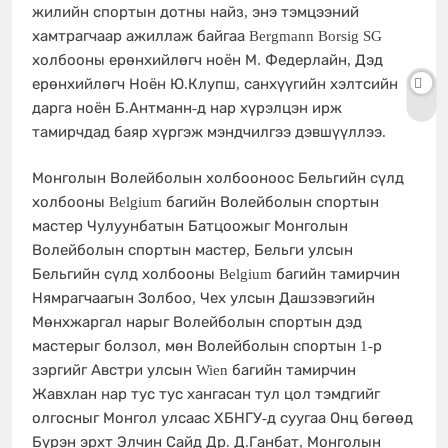
жилийн спортын дотны найз, энэ тэмцээний
хамтрагчаар ажиллаж байгаа Bergmann Borsig SG
холбооны ерөнхийлөгч ноён М. Федерлайн, Дэд
ерөнхийлөгч Ноён Ю.Клупш, санхүүгийн хэлтсийн
дарга ноён Б.Антманн-д нар хүрэлцэн ирж
тамирчдад баяр хүргэж мэндчилгээ дэвшүүллээ.
Монголын Волейболын холбооноос Бельгийн сүлд
холбооны Belgium багийн Волейболын спортын
мастер Чулуунбатын Батцоожыг Монголын
Волейболын спортын мастер, Бельги улсын
Бельгийн сүлд холбооны Belgium багийн тамирчин
Нямрагчаагын Золбоо, Чех улсын Дашзэвэгийн
Мөнхжаргал нарыг Волейболын спортын дэд
мастерыг болзол, мөн Волейболын спортын 1-р
зэргийг Австри улсын Wien багийн тамирчин
Жавхлан нар тус тус хангасан тул цол тэмдгийг
олгосныг Монгол улсаас ХБНГУ-д суугаа Онц бөгөөд
Бүрэн эрхт Элчин Сайд Др. Д.Ганбат, Монголын