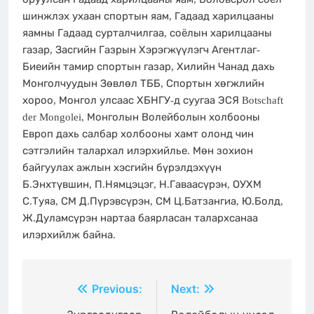
шинжлэх ухаан спортын яам, Гадаад харилцааны
яамны Гадаад сурталчилгаа, соёлын харилцааны
газар, Засгийн Газрын Хэрэгжүүлэгч Агентлаг-
Биеийн тамир спортын газар, Хилийн Чанад дахь
Монголчуудын Зөвлөл ТББ, Спортын хөгжлийн
хороо, Монгол улсаас ХБНГУ-д суугаа ЭСЯ Botschaft
der Mongolei, Монголын Волейболын холбооны
Европ дахь салбар холбооны хамт олонд чин
сэтгэлийн талархал илэрхийлье. Мөн зохион
байгуулах ажлын хэсгийн бүрэлдэхүүн
Б.Энхтүвшин, П.Нямцэцэг, Н.Гаваасүрэн, ОУХМ
С.Туяа, СМ Д.Пүрэвсүрэн, СМ Ц.Батзангиа, Ю.Болд,
Ж.Дуламсүрэн нартаа баярласан талархсанаа
илэрхийлж байна.
Beitragsnavigation
Previous:
Next: