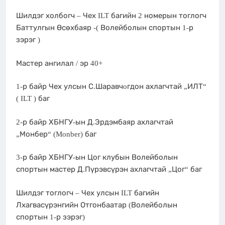
Шилдэг холбогч – Чех ILT багийн 2 номерын тоглогч
Баттулгын Өсөхбаяр -( Волейболын спортын 1-р
зэрэг )
Мастер ангилал / эр 40+
1-р байр Чех улсын С.Шаравчoгдон ахлагчтай „ИЛТ“
( ILT ) баг
2-р байр ХБНГУ-ын Д.Эрдэмбаяр ахлагчтай
„Монбер“ (Monber) баг
3-р байр ХБНГУ-ын Цог клубын Волейболын
спортын мастер Д.Пүрэвсүрэн ахлагчтай „Цог“ баг
Шилдэг тоглогч – Чех улсын ILT багийн
Лхагвасүрэнгийн Отгонбаатар (Волейболын
спортын 1-р зэрэг)