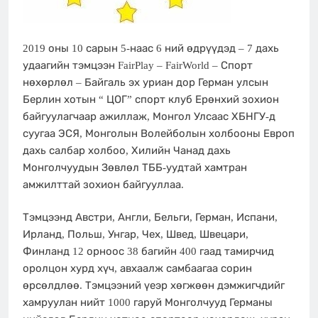
2019 оны 10 сарын 5-наас 6 ний өдрүүдэд – 7 дахь
удаагийн тэмцээн FairPlay – FairWorld – Спорт
нөхөрлөл – Байгаль эх уриан дор Герман улсын
Берлин хотын “ ЦОГ” спорт клуб Ерөнхий зохион
байгуулагчаар ажиллаж, Монгол Улсаас ХБНГУ-д
суугаа ЭСЯ, Монголын Волейболын холбооны Европ
дахь салбар холбоо, Хилийн Чанад дахь
Монголчуудын Зөвлөл ТББ-уудтай хамтран
амжилттай зохион байгууллаа.
Тэмцээнд Австри, Англи, Бельги, Герман, Испани,
Ирланд, Польш, Унгар, Чех, Швед, Швецари,
Финланд 12 орноос 38 багийн 400 гаад тамирчид
оролцон хурд хүч, авхаалж самбаагаа сорин
өрсөлдлөө. Тэмцээний үеэр хөгжөөн дэмжигчдийг
хамруулан нийт 1000 гаруй Монголчууд Германы