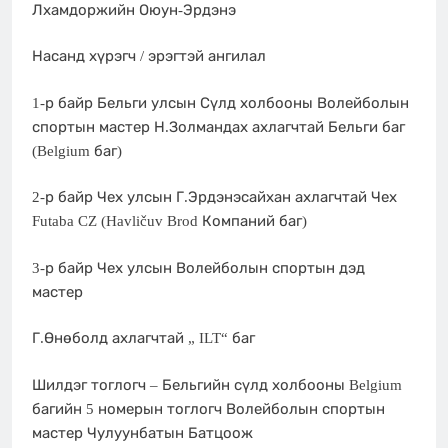
Лхамдоржийн Оюун-Эрдэнэ
Насанд хүрэгч / эрэгтэй ангилал
1-р байр Бельги улсын Сүлд холбооны Волейболын
спортын мастер Н.Золмандах ахлагчтай Бельги баг
(Belgium баг)
2-р байр Чех улсын Г.Эрдэнэсайхан ахлагчтай Чех
Futaba CZ (Havličuv Brod Компаний баг)
3-р байр Чех улсын Волейболын спортын дэд
мастер
Г.Өнөболд ахлагчтай „ ILT“ баг
Шилдэг тоглогч – Бельгийн сүлд холбооны Belgium
багийн 5 номерын тоглогч Волейболын спортын
мастер Чулуунбатын Батцоож