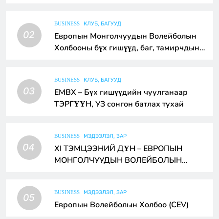
BUSINESS
КЛУБ, БАГУУД
02
Европын Монголчуудын Волейболын
Холбооны бүх гишүүд, баг, тамирчдын
ээлжит чуулган
BUSINESS
КЛУБ, БАГУУД
03
ЕМВХ – Бүх гишүүдийн чуулганаар
ТЭРГҮҮН, УЗ сонгон батлах тухай
BUSINESS
МЭДЭЭЛЭЛ, ЗАР
04
XI ТЭМЦЭЭНИЙ ДҮН – ЕВРОПЫН
МОНГОЛЧУУДЫН ВОЛЕЙБОЛЫН
АВАРГА
BUSINESS
МЭДЭЭЛЭЛ, ЗАР
05
Европын Волейболын Холбоо (CEV)