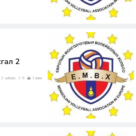
гал 2
admin
0
1 mins