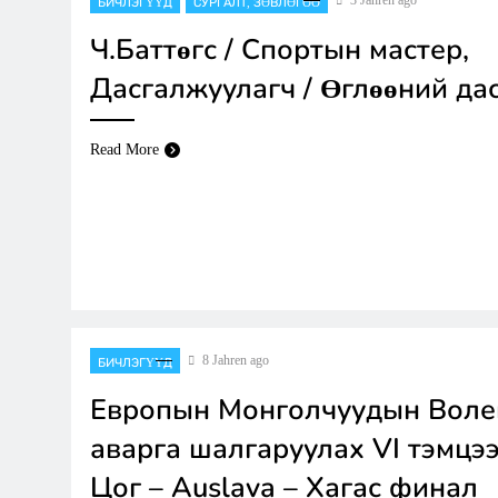
БИЧЛЭГҮҮД
СУРГАЛТ, ЗӨВЛӨГӨӨ
Ч.Баттөгс / Спортын мастер,
Дасгалжуулагч / Өглөөний дас
Read More
8 Jahren ago
БИЧЛЭГҮҮД
Европын Монголчуудын Вол
аварга шалгаруулах VI тэмцэ
Цог – Auslava – Хагас финал