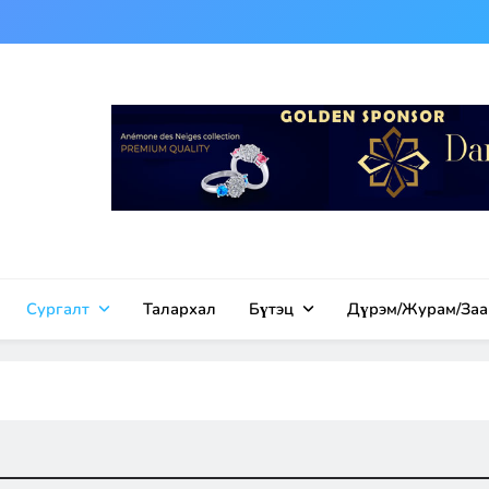
tion in Europe
Сургалт
Талархал
Бүтэц
Дүрэм/Журам/Заа