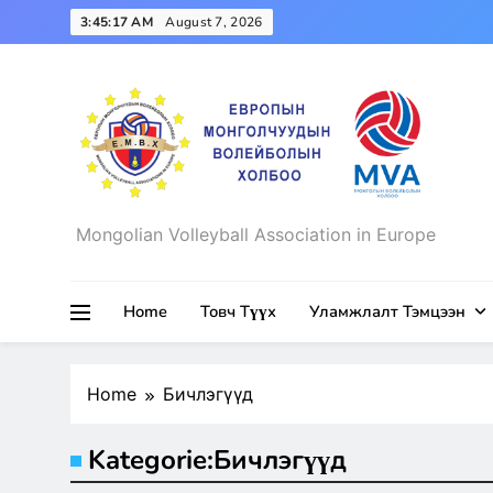
Skip
3:45:17 AM
August 7, 2026
to
content
Mongolian Volleyball Association in Europe
Mongolian Volleyball Associa
Home
Товч Түүх
Уламжлалт Тэмцээн
Home
Бичлэгүүд
Kategorie:
Бичлэгүүд