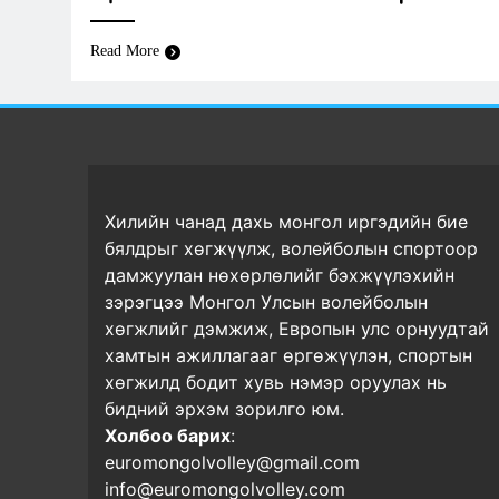
Read More
Хилийн чанад дахь монгол иргэдийн бие
бялдрыг хөгжүүлж, волейболын спортоор
дамжуулан нөхөрлөлийг бэхжүүлэхийн
зэрэгцээ Монгол Улсын волейболын
хөгжлийг дэмжиж, Европын улс орнуудтай
хамтын ажиллагааг өргөжүүлэн, спортын
хөгжилд бодит хувь нэмэр оруулах нь
бидний эрхэм зорилго юм.
Холбоо барих
:
euromongolvolley@gmail.com
info@euromongolvolley.com