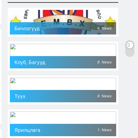
Бичлэгүүд
6
News
Клуб, Багууд
6
News
Түүх
6
News
Ярилцлага
1
News