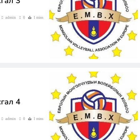
гал 3
admin
0
1 mins
гал 4
admin
0
1 mins