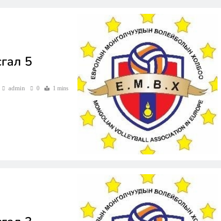
гал 5
admin
0
1 mins