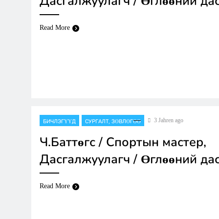
Дасгалжуулагч / Өглөөний дас
Read More
3 Jahren ago
БИЧЛЭГҮҮД
СУРГАЛТ, ЗӨВЛӨГӨӨ
Ч.Баттөгс / Спортын мастер,
Дасгалжуулагч / Өглөөний дас
Read More