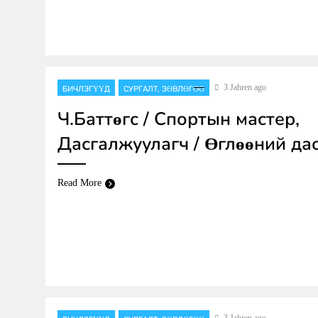
3 Jahren ago
БИЧЛЭГҮҮД
СУРГАЛТ, ЗӨВЛӨГӨӨ
Ч.Баттөгс / Спортын мастер,
Дасгалжуулагч / Өглөөний дас
Read More
3 Jahren ago