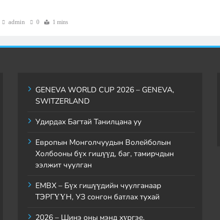
admin
0
1 mins
GENEVA WORLD CUP 2026 – GENEVA,
SWITZERLAND
Удирдах Багтай Танилцана уу
Европын Монголчуудын Волейболын
Холбооны бүх гишүүд, баг, тамирчдын
ээлжит чуулган
ЕМВХ – Бүх гишүүдийн чуулганаар
ТЭРГҮҮН, УЗ сонгон батлах тухай
2026 – Шинэ оны мэнд хүргэе.