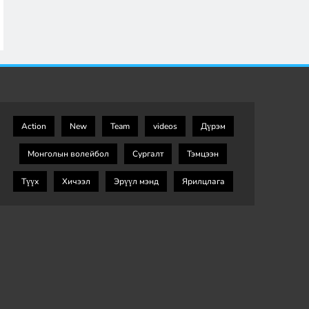
Action
New
Team
videos
Дүрэм
Монголын волейбол
Сургалт
Тэмцээн
Түүх
Хичээл
Эрүүл мэнд
Ярилцлага