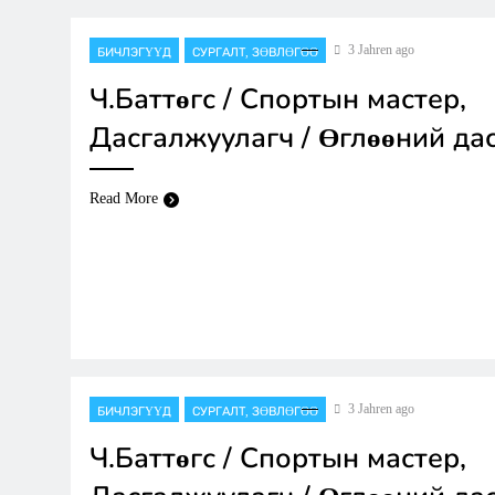
3 Jahren ago
БИЧЛЭГҮҮД
СУРГАЛТ, ЗӨВЛӨГӨӨ
Ч.Баттөгс / Спортын мастер,
Дасгалжуулагч / Өглөөний дас
Read More
3 Jahren ago
БИЧЛЭГҮҮД
СУРГАЛТ, ЗӨВЛӨГӨӨ
Ч.Баттөгс / Спортын мастер,