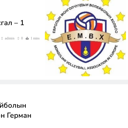
гал – 1
КЛУБ, БАГУУД
МЭДЭЭЛЭЛ, ЗАР
GENEVA WORLD CUP 2026 –
admin
0
1 mins
GENEVA, SWITZERLAND
3 Jahren ago
ейболын
эн Герман