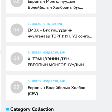
02
Европын Монголчуудын
Волейболын Холбооны бүх
гишүүд, баг, тамирчдын ээлжит
чуулган
BUSINESS
КЛУБ, БАГУУД
03
ЕМВХ – Бүх гишүүдийн
чуулганаар ТЭРГҮҮН, УЗ сонгон
батлах тухай
BUSINESS
МЭДЭЭЛЭЛ, ЗАР
04
XI ТЭМЦЭЭНИЙ ДҮН –
ЕВРОПЫН МОНГОЛЧУУДЫН
ВОЛЕЙБОЛЫН АВАРГА
BUSINESS
МЭДЭЭЛЭЛ, ЗАР
05
Европын Волейболын Холбоо
(CEV)
Category Collection