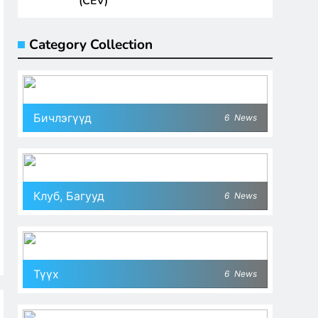
(CEV)
Category Collection
Бичлэгүүд
6
News
Клуб, Багууд
6
News
Түүх
6
News