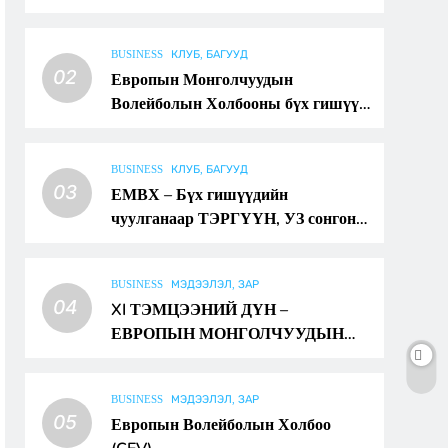
BUSINESS
КЛУБ, БАГУУД
02
Европын Монголчуудын
Волейболын Холбооны бүх гишүүд,
баг, тамирчдын ээлжит чуулган
BUSINESS
КЛУБ, БАГУУД
03
ЕМВХ – Бүх гишүүдийн
чуулганаар ТЭРГҮҮН, УЗ сонгон
батлах тухай
BUSINESS
МЭДЭЭЛЭЛ, ЗАР
04
XI ТЭМЦЭЭНИЙ ДҮН –
ЕВРОПЫН МОНГОЛЧУУДЫН
ВОЛЕЙБОЛЫН АВАРГА
BUSINESS
МЭДЭЭЛЭЛ, ЗАР
05
Европын Волейболын Холбоо