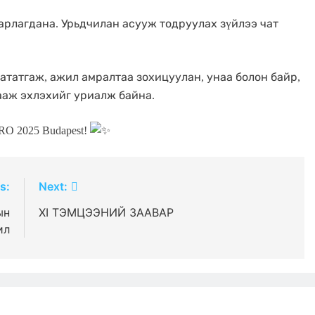
арлагдана. Урьдчилан асууж тодруулах зүйлээ чат
ататгаж, ажил амралтаа зохицуулан, унаа болон байр,
ааж эхлэхийг уриалж байна.
O 2025 Budapest!
s:
Next:
ын
XI ТЭМЦЭЭНИЙ ЗААВАР
ил