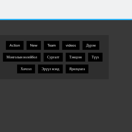
Action
New
Team
videos
Дүрэм
Монголын волейбол
Сургалт
Тэмцээн
Түүх
Хичээл
Эрүүл мэнд
Ярилцлага