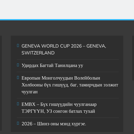
12 Monaten ago
GENEVA WORLD CUP 2026 – GENEVA,
SWITZERLAND
Удирдах Багтай Танилцана уу
Европын Монголчуудын Волейболын
Холбооны бүх гишүүд, баг, тамирчдын ээлжит
чуулган
ЕМВХ – Бүх гишүүдийн чуулганаар
ТЭРГҮҮН, УЗ сонгон батлах тухай
2026 – Шинэ оны мэнд хүргэе.