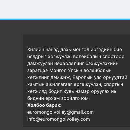
Хилийн чанад дахь монгол иргэдийн бие
бялдрыг хөгжүүлж, волейболын спортоор
дамжуулан нөхөрлөлийг бэхжүүлэхийн
зэрэгцээ Монгол Улсын волейболын
хөгжлийг дэмжиж, Европын улс орнуудтай
хамтын ажиллагааг өргөжүүлэн, спортын
хөгжилд бодит хувь нэмэр оруулах нь
бидний эрхэм зорилго юм.
Холбоо барих
:
euromongolvolley@gmail.com
info@euromongolvolley.com