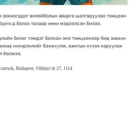
 зохиогддог волейболын аварга шалгаруулах тэмцээн
dapest-д болох талаар өмнө мэдээлсэн билээ.
длийн билэг тэмдэг болсон энэ тэмцээнээр бид зөвхөн
ынхаа нөхөрлөлийг бэхжүүлж, хамтын хүчээ харуулах
л болжээ.
sarnok, Budapest, Villányi út 27, 1114