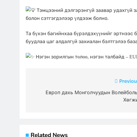
Тэмцээний дэлгэрэнгүй заавар удахгүй з
болон сэтгэгдэлээр үлдээж болно.
Та бүхэн багийнхаа бүрэлдэхүүнийг эртнээс б
буудлаа цаг алдалгүй захиалан бэлтгэлээ баз
Нэгэн зорилгын төлөө, нэгэн талбайд – EUR
Beitragsnavigation
Previou
Европ дахь Монголчуудын Волейбол
Хөгж
Related News