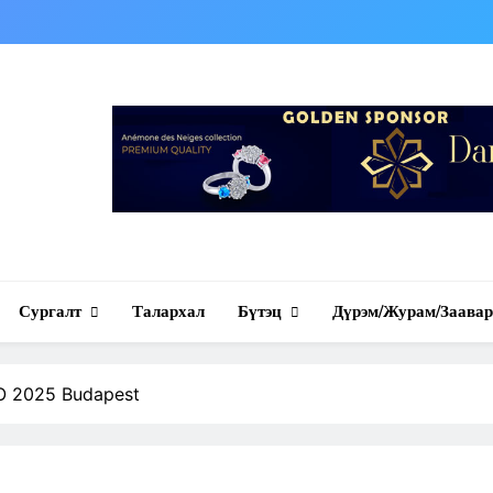
tion in Europe
Сургалт
Талархал
Бүтэц
Дүрэм/Журам/Заавар
O 2025 Budapest