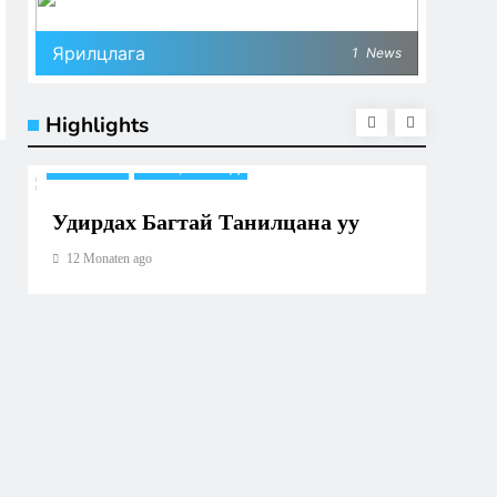
Ярилцлага
1
News
Highlights
BUSINESS
BUSINES
КЛУБ, БАГУУД
Удирдах Багтай Танилцана уу
Европ
Волей
12 Monaten ago
гишүү
чуулг
12 Monat