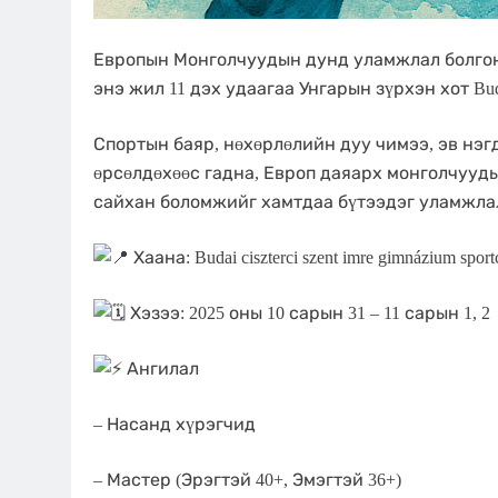
Европын Монголчуудын дунд уламжлал болгон
энэ жил 11 дэх удаагаа Унгарын зүрхэн хот Bu
Спортын баяр, нөхөрлөлийн дуу чимээ, эв нэг
өрсөлдөхөөс гадна, Европ даяарх монголчууд
сайхан боломжийг хамтдаа бүтээдэг уламжла
Хаана: Budai ciszterci szent imre gimnázium sportc
Хэзээ: 2025 оны 10 сарын 31 – 11 сарын 1, 2
Ангилал
– Насанд хүрэгчид
– Мастер (Эрэгтэй 40+, Эмэгтэй 36+)