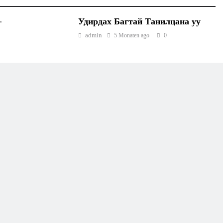
–
Удирдах Багтай Танилцана уу
admin
5 Monaten ago
0
КЛУБ, БАГУУД
МЭДЭЭЛЭЛ, ЗАР
GENEVA WORLD CUP 2026 –
GENEVA, SWITZERLAND