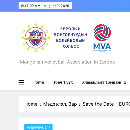
Skip
8:47:10 AM
August 9, 2026
to
content
Mongolian Volleyball Association in Europe
Mongolian Volleyball Associa
Home
Товч Түүх
Уламжлалт Тэмцээн
Home
Мэдээлэл, Зар
Save the Date – EUR
МЭДЭЭЛЭЛ, ЗАР